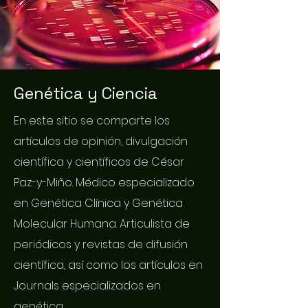
Genética y Ciencia
En este sitio se comparte los
artículos de opinión, divulgación
científica y científicos de César
Paz-y-Miño. Médico especializado
en Genética Clínica y Genética
Molecular Humana. Articulista de
periódicos y revistas de difusión
científica, así como los artículos en
Journals especializados en
genética.