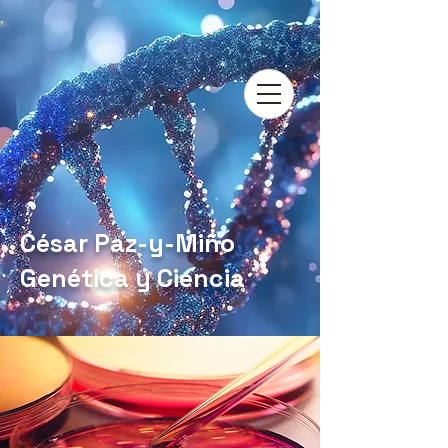
César Paz-y-Miño
Genética y Ciencia