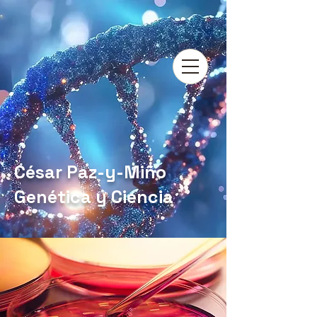
César Paz-y-Miño
Genética y Ciencia