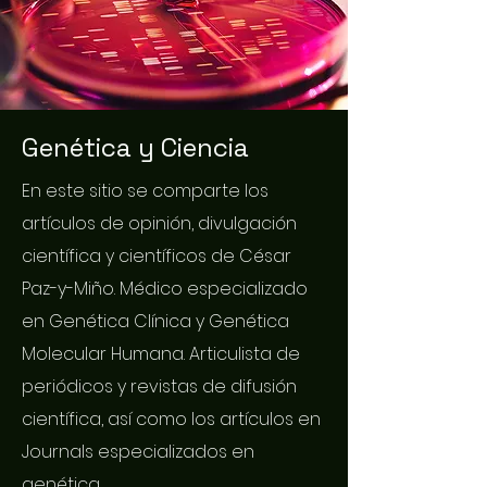
Genética y Ciencia
En este sitio se comparte los
artículos de opinión, divulgación
científica y científicos de César
Paz-y-Miño. Médico especializado
en Genética Clínica y Genética
Molecular Humana. Articulista de
periódicos y revistas de difusión
científica, así como los artículos en
Journals especializados en
genética.