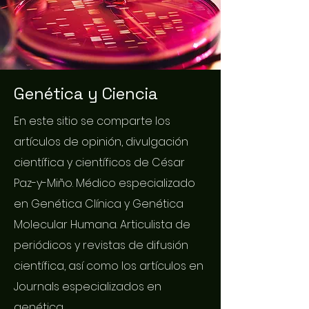
Genética y Ciencia
En este sitio se comparte los
artículos de opinión, divulgación
científica y científicos de César
Paz-y-Miño. Médico especializado
en Genética Clínica y Genética
Molecular Humana. Articulista de
periódicos y revistas de difusión
científica, así como los artículos en
Journals especializados en
genética.