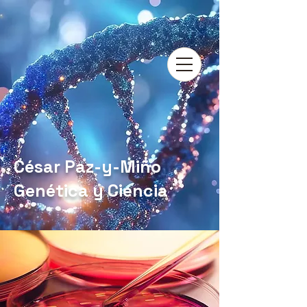
César Paz-y-Miño
Genética y Ciencia