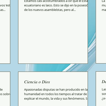
Estamos casi acostumbrados a oír que el Estado
La 
os ‘estilos
ecuatoriano es laico. Esto se dijo en la posesión
muc
s...
de los nuevos asambleístas, pero al...
man
De
Ciencia o Dios
La
de
Apasionadas disputas se han producido en la
son
os sobre la
humanidad en todos los tiempos al tratar de
¿a 
explicar el mundo, la vida y sus fenómenos. Se
lo...