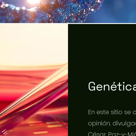
Genética
En este sitio se
opinión, divulgac
César Paz-y-Miñ