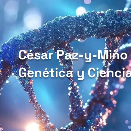
César Paz-y-Miño
Genética y Cienci