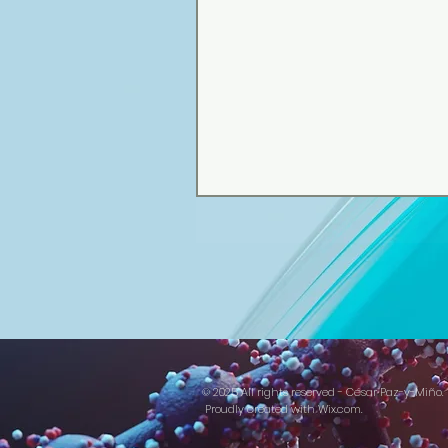
© 2025 All rights reserved - César Paz-y-Miño.
Proudly created with
Wix.com.