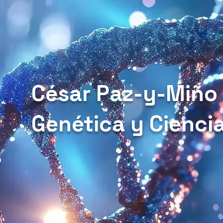
César Paz-y-Miño
Genética y Cienci