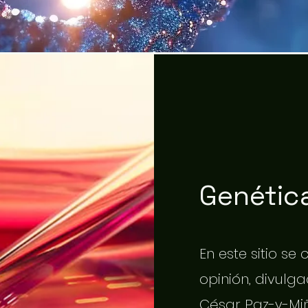
Genética
En este sitio se
opinión, divulgac
César Paz-y-Miñ