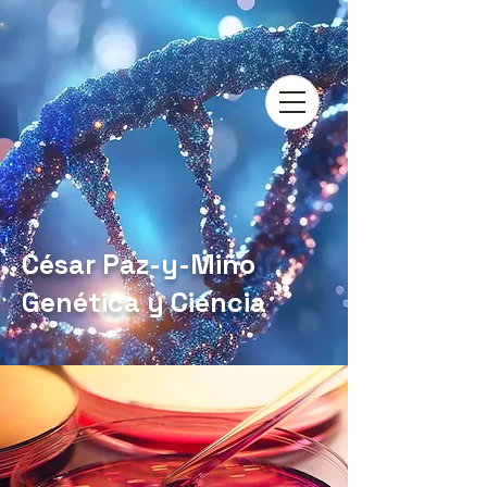
César Paz-y-Miño
Genética y Ciencia