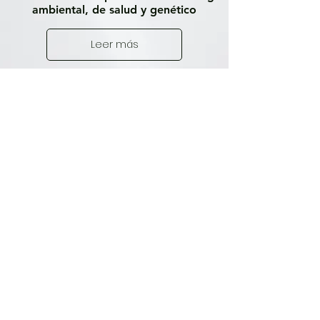
ambiental, de salud y genético
Leer más
Todas las Publicaciones
Genes, mercado y negocio
Desde el año 2005, cuando se conoció la totalidad de
los genes humanos (23 mil), se creó una corriente
voraz por negociarlos. Se suponía...