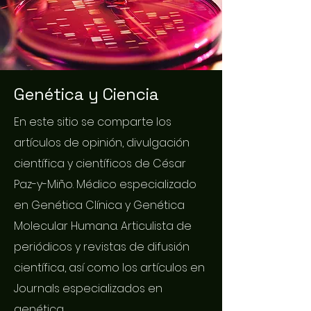
Genética y Ciencia
En este sitio se comparte los
artículos de opinión, divulgación
científica y científicos de César
Paz-y-Miño. Médico especializado
en Genética Clínica y Genética
Molecular Humana. Articulista de
periódicos y revistas de difusión
científica, así como los artículos en
Journals especializados en
genética.