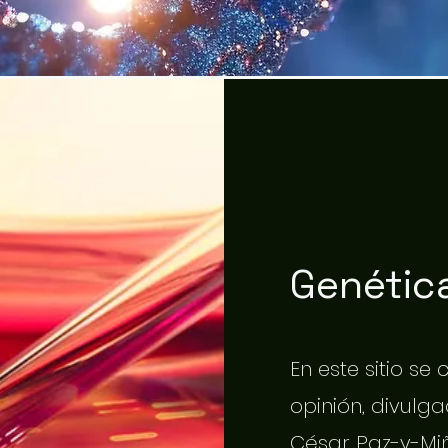
Genética
En este sitio se
opinión, divulgac
César Paz-y-Miñ