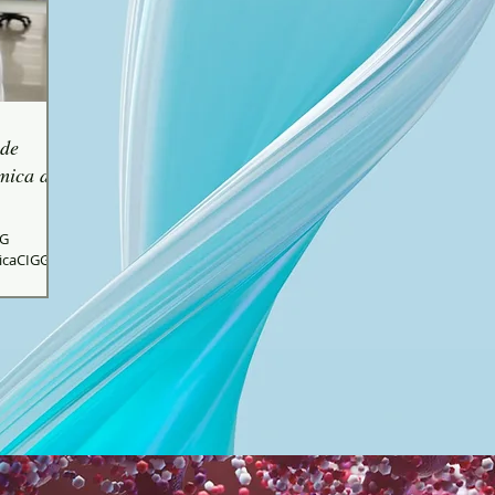
 de
mica de
GG
icaCIGG