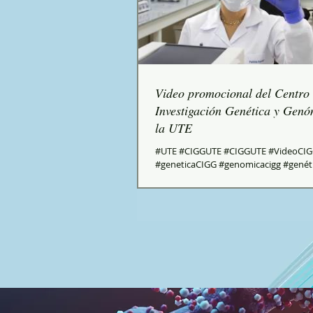
Video promocional del Centro
Investigación Genética y Genó
la UTE
#UTE #CIGGUTE #CIGGUTE #VideoCI
#geneticaCIGG #genomicacigg #genét
#genómicaCIGG #geneticaecuador
#genomicaecuador...