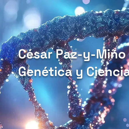
César Paz-y-Miño
Genética y Cienci