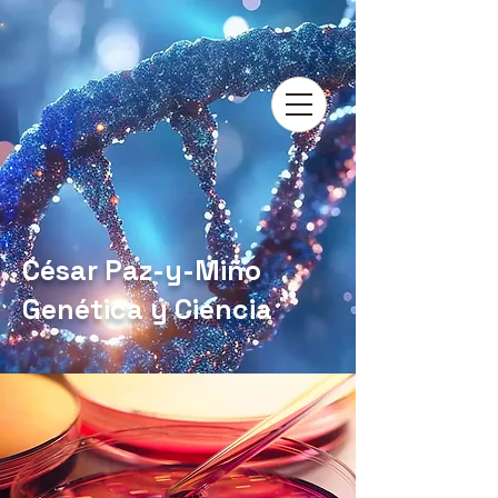
César Paz-y-Miño
Genética y Ciencia