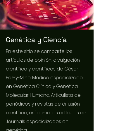
Genética y Ciencia
En este sitio se comparte los
artículos de opinión, divulgación
científica y científicos de César
Paz-y-Miño. Médico especializado
en Genética Clínica y Genética
Molecular Humana. Articulista de
periódicos y revistas de difusión
científica, así como los artículos en
Journals especializados en
genética.