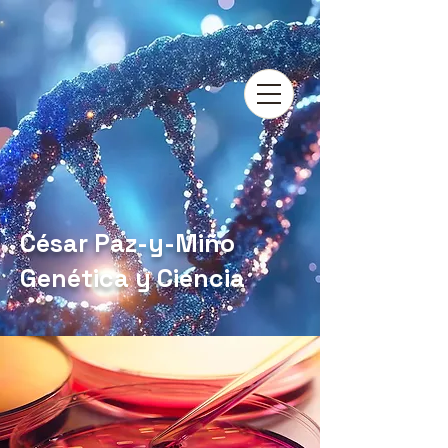
César Paz-y-Miño
Genética y Ciencia