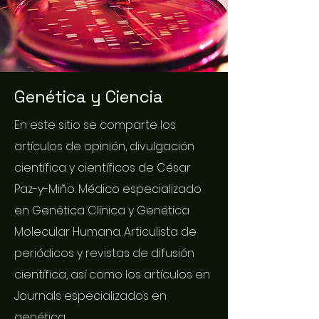
Genética y Ciencia
En este sitio se comparte los
artículos de opinión, divulgación
científica y científicos de César
Paz-y-Miño. Médico especializado
en Genética Clínica y Genética
Molecular Humana. Articulista de
periódicos y revistas de difusión
científica, así como los artículos en
Journals especializados en
genética.