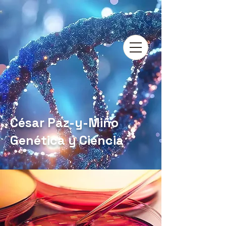
César Paz-y-Miño
Genética y Ciencia