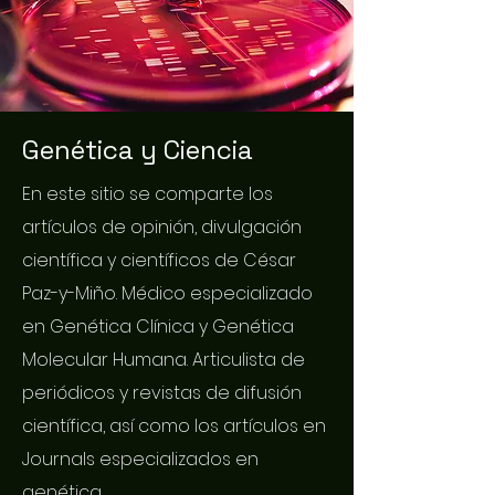
Genética y Ciencia
En este sitio se comparte los
artículos de opinión, divulgación
científica y científicos de César
Paz-y-Miño. Médico especializado
en Genética Clínica y Genética
Molecular Humana. Articulista de
periódicos y revistas de difusión
científica, así como los artículos en
Journals especializados en
genética.