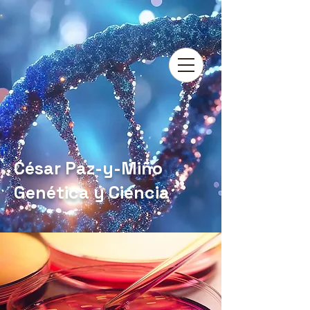
César Paz-y-Miño
Genética y Ciencia