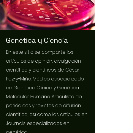
Genética y Ciencia
En este sitio se comparte los
artículos de opinión, divulgación
científica y científicos de César
Paz-y-Miño. Médico especializado
en Genética Clínica y Genética
Molecular Humana. Articulista de
periódicos y revistas de difusión
científica, así como los artículos en
Journals especializados en
genética.