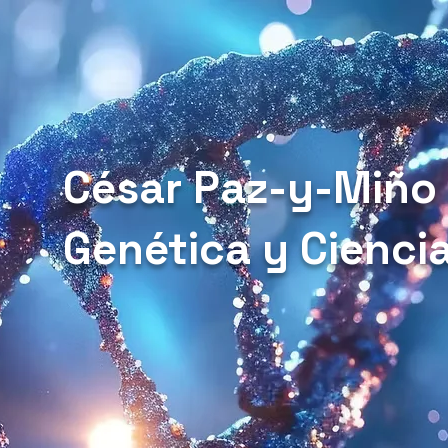
César Paz-y-Miño
Genética y Cienci