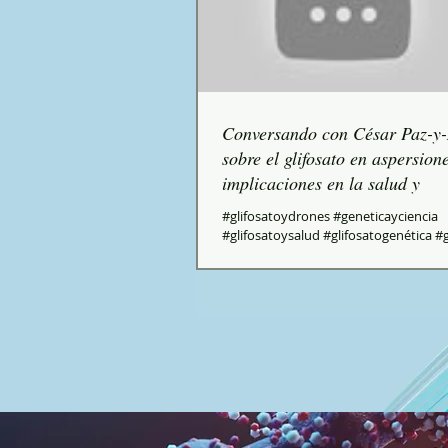
Conversando con César Paz-y
sobre el glifosato en aspersion
implicaciones en la salud y
#glifosatoydrones #geneticayciencia
#glifosatoysalud #glifosatogenética #
#glifosatoTelesur #dañocromosómicoyg