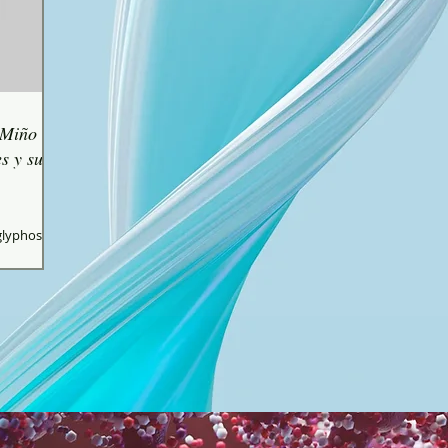
-Miño
es y sus
glyphosate
lifosato...