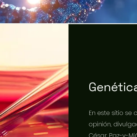
Genética
En este sitio se
opinión, divulgac
César Paz-y-Miñ