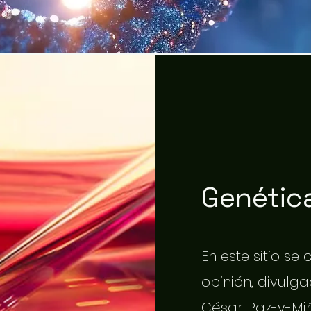
Genética
En este sitio se
opinión, divulgac
César Paz-y-Miñ