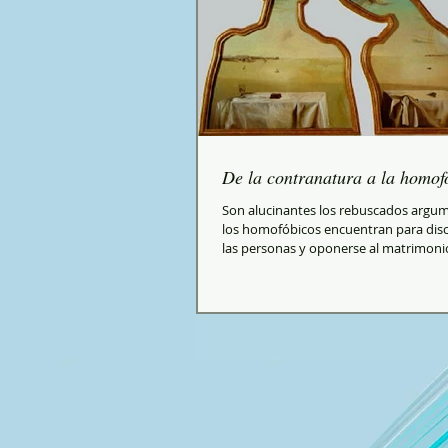
De la contranatura a la homof
Son alucinantes los rebuscados argu
los homofóbicos encuentran para disc
las personas y oponerse al matrimonio