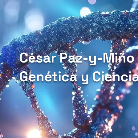
César Paz-y-Miño
Genética y Cienci