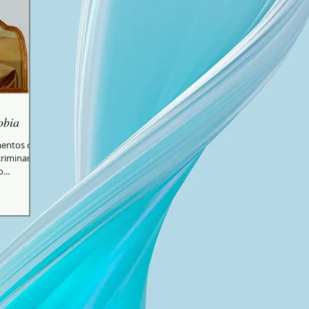
obia
mentos que
riminar a
...