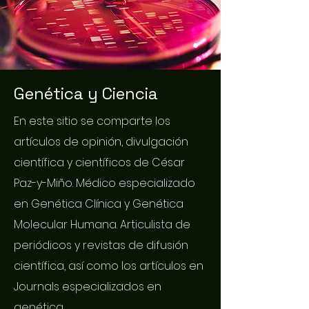
Genética y Ciencia
En este sitio se comparte los
artículos de opinión, divulgación
científica y científicos de César
Paz-y-Miño. Médico especializado
en Genética Clínica y Genética
Molecular Humana. Articulista de
periódicos y revistas de difusión
científica, así como los artículos en
Journals especializados en
genética.