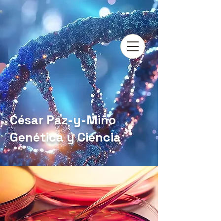
César Paz-y-Miño
Genética y Ciencia