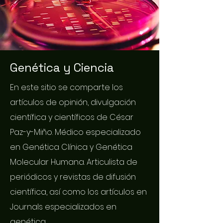
Genética y Ciencia
En este sitio se comparte los
artículos de opinión, divulgación
científica y científicos de César
Paz-y-Miño. Médico especializado
en Genética Clínica y Genética
Molecular Humana. Articulista de
periódicos y revistas de difusión
científica, así como los artículos en
Journals especializados en
genética.