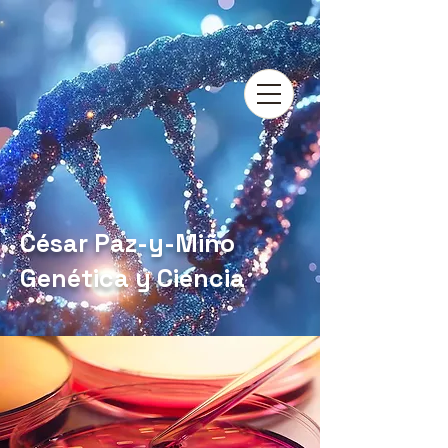
César Paz-y-Miño
Genética y Ciencia