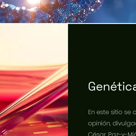
Genética
En este sitio se
opinión, divulgac
César Paz-y-Miñ