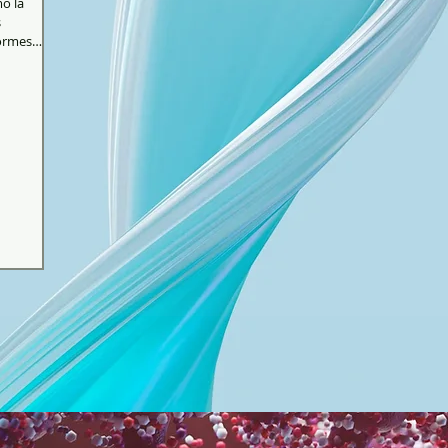
o la
s
ormes