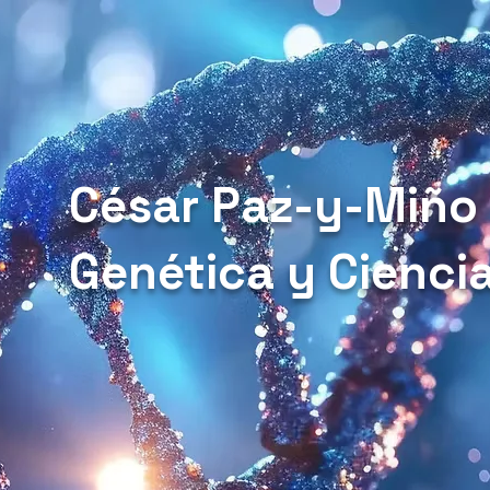
César Paz-y-Miño
Genética y Cienci