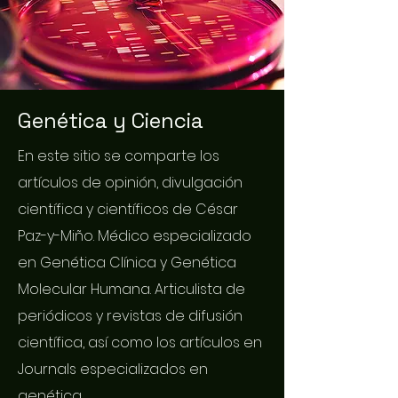
Genética y Ciencia
En este sitio se comparte los
artículos de opinión, divulgación
científica y científicos de César
Paz-y-Miño. Médico especializado
en Genética Clínica y Genética
Molecular Humana. Articulista de
periódicos y revistas de difusión
científica, así como los artículos en
Journals especializados en
genética.