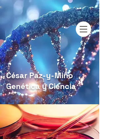
César Paz-y-Miño
Genética y Ciencia