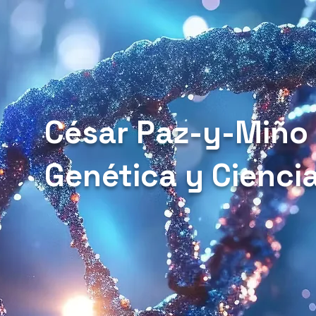
César Paz-y-Miño
Genética y Cienci