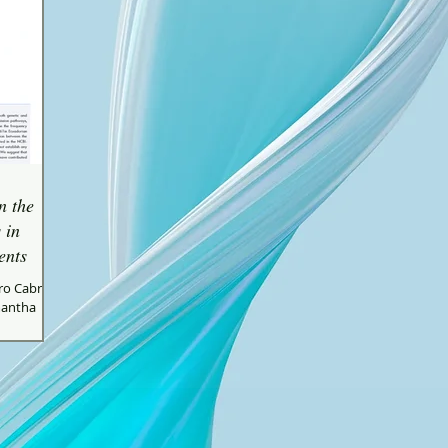
n the
 in
ents
ro Cabrera-
mantha
avid...