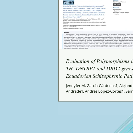
Evaluation of Polymorphisms i
TH, DNTBP1 and DRD2 genes
Ecuadorian Schizophrenic Pati
Jennyfer M. García-Cárdenas1, Alejand
Andrade1, Andrés López-Cortés1, Sa
Vargas-Luna2, Fabián Porras- Borja3, D