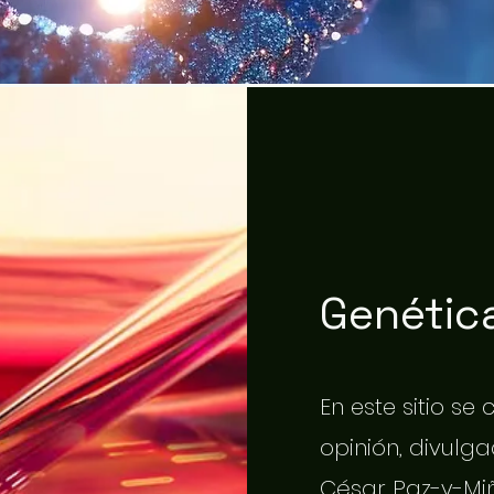
Genética
En este sitio se
opinión, divulgac
César Paz-y-Miñ