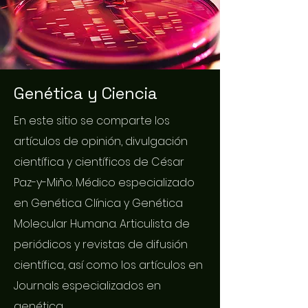
Genética y Ciencia
En este sitio se comparte los
artículos de opinión, divulgación
científica y científicos de César
Paz-y-Miño. Médico especializado
en Genética Clínica y Genética
Molecular Humana. Articulista de
periódicos y revistas de difusión
científica, así como los artículos en
Journals especializados en
genética.