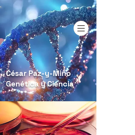
César Paz-y-Miño
Genética y Ciencia