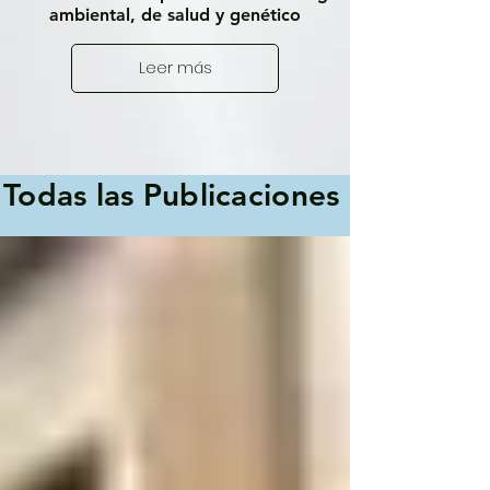
ambiental, de salud y genético
Leer más
Fuera
Todas las Publicaciones
de
la
galería