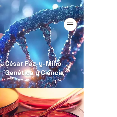
César Paz-y-Miño
Genética y Ciencia