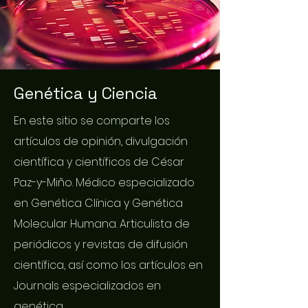
Genética y Ciencia
En este sitio se comparte los
artículos de opinión, divulgación
científica y científicos de César
Paz-y-Miño. Médico especializado
en Genética Clínica y Genética
Molecular Humana. Articulista de
periódicos y revistas de difusión
científica, así como los artículos en
Journals especializados en
genética.