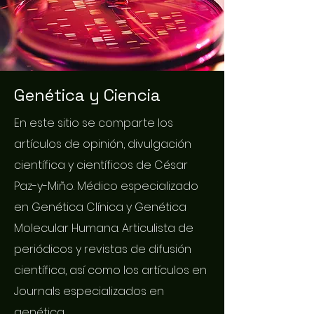
Genética y Ciencia
En este sitio se comparte los
artículos de opinión, divulgación
científica y científicos de César
Paz-y-Miño. Médico especializado
en Genética Clínica y Genética
Molecular Humana. Articulista de
periódicos y revistas de difusión
científica, así como los artículos en
Journals especializados en
genética.