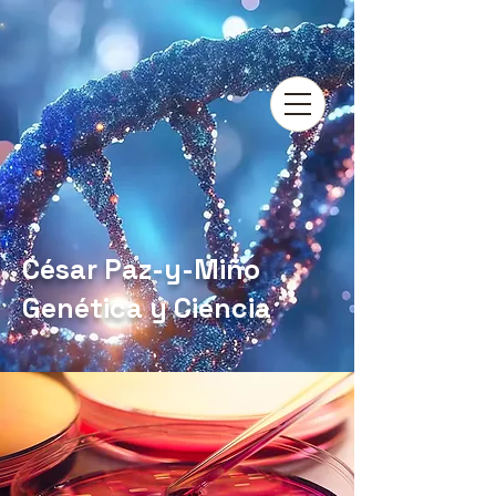
César Paz-y-Miño
Genética y Ciencia