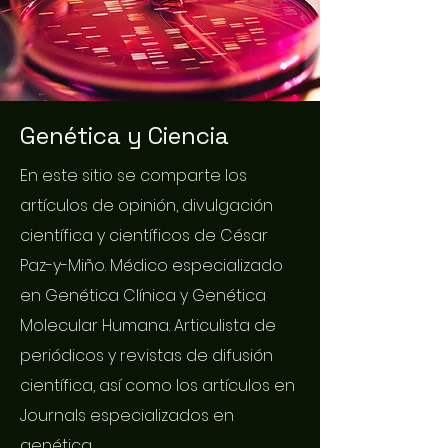
Genética y Ciencia
En este sitio se comparte los
artículos de opinión, divulgación
científica y científicos de César
Paz-y-Miño. Médico especializado
en Genética Clínica y Genética
Molecular Humana. Articulista de
periódicos y revistas de difusión
científica, así como los artículos en
Journals especializados en
genética.