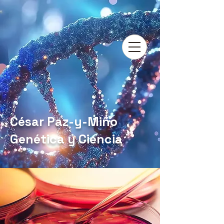
César Paz-y-Miño
Genética y Ciencia