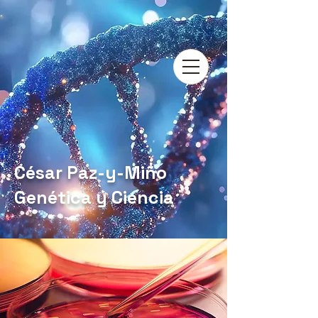
César Paz-y-Miño
Genética y Ciencia