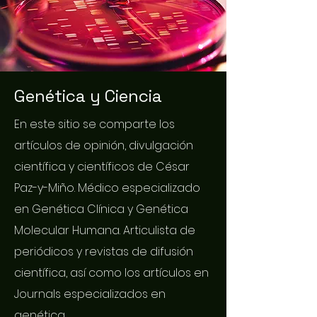
Genética y Ciencia
En este sitio se comparte los
artículos de opinión, divulgación
científica y científicos de César
Paz-y-Miño. Médico especializado
en Genética Clínica y Genética
Molecular Humana. Articulista de
periódicos y revistas de difusión
científica, así como los artículos en
Journals especializados en
genética.