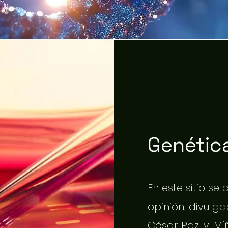
Genética
En este sitio se
opinión, divulgac
César Paz-y-Miñ