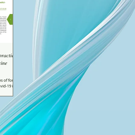
practices
cine
es of formal
vid-19 in