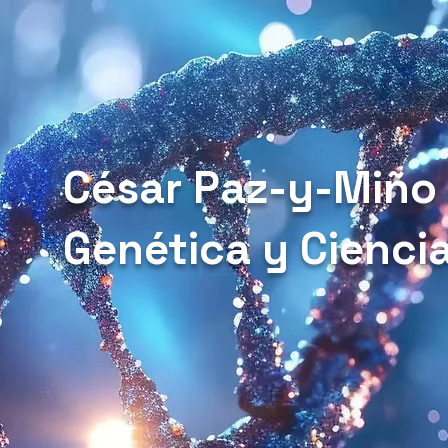
César Paz-y-Miño
Genética y Cienci