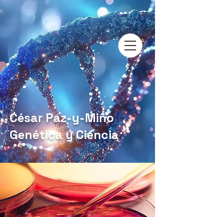
César Paz-y-Miño
Genética y Ciencia