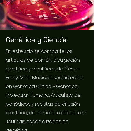
Genética y Ciencia
En este sitio se comparte los
artículos de opinión, divulgación
científica y científicos de César
Paz-y-Miño. Médico especializado
en Genética Clínica y Genética
Molecular Humana. Articulista de
periódicos y revistas de difusión
científica, así como los artículos en
Journals especializados en
genética.