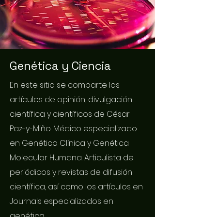
Genética y Ciencia
En este sitio se comparte los
artículos de opinión, divulgación
científica y científicos de César
Paz-y-Miño. Médico especializado
en Genética Clínica y Genética
Molecular Humana. Articulista de
periódicos y revistas de difusión
científica, así como los artículos en
Journals especializados en
genética.