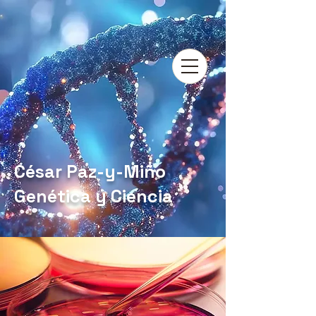
César Paz-y-Miño
Genética y Ciencia