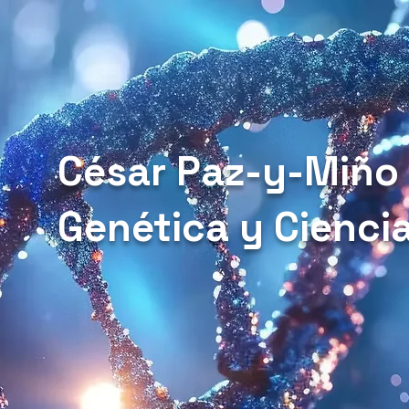
César Paz-y-Miño
Genética y Cienci