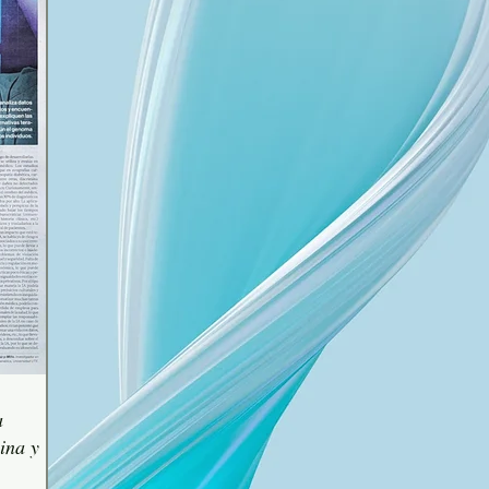
a
cina y