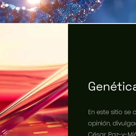
Genética
En este sitio se
opinión, divulgac
César Paz-y-Miñ