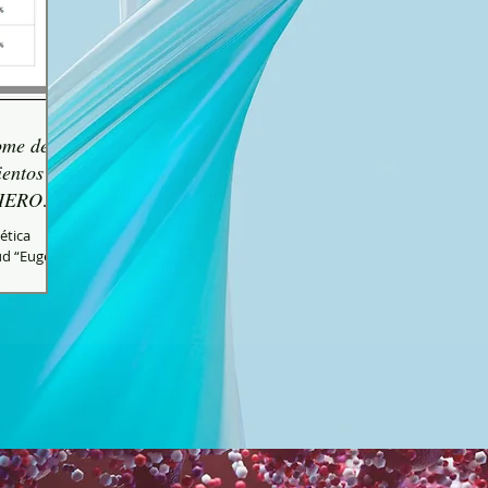
ome de
entos y
CIERO
ética
lud “Eugenio
de Down...