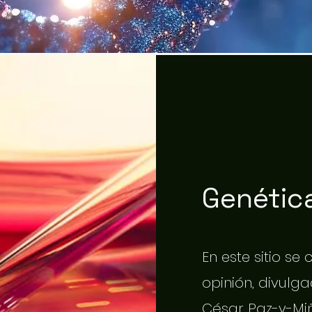
Genética
En este sitio se
opinión, divulgac
César Paz-y-Miñ