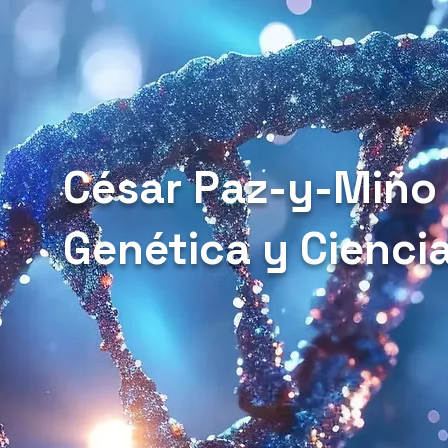
César Paz-y-Miño
Genética y Cienci