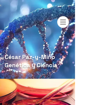
César Paz-y-Miño
Genética y Ciencia