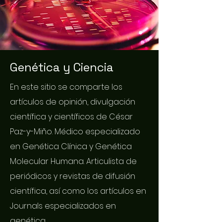
Genética y Ciencia
En este sitio se comparte los
artículos de opinión, divulgación
científica y científicos de César
Paz-y-Miño. Médico especializado
en Genética Clínica y Genética
Molecular Humana. Articulista de
periódicos y revistas de difusión
científica, así como los artículos en
Journals especializados en
genética.