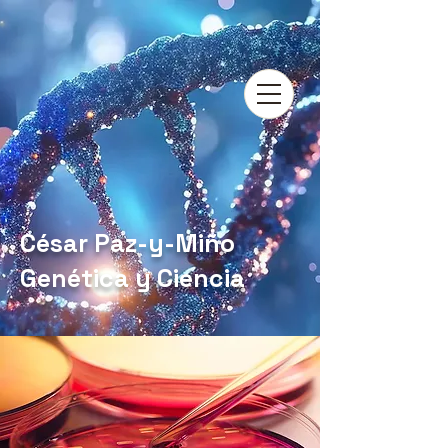
César Paz-y-Miño
Genética y Ciencia