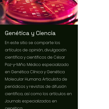
Genética y Ciencia
En este sitio se comparte los
artículos de opinión, divulgación
científica y científicos de César
Paz-y-Miño. Médico especializado
en Genética Clínica y Genética
Molecular Humana. Articulista de
periódicos y revistas de difusión
científica, así como los artículos en
Journals especializados en
genética.