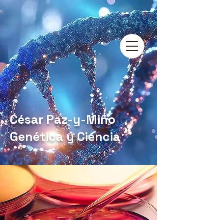
César Paz-y-Miño
Genética y Ciencia