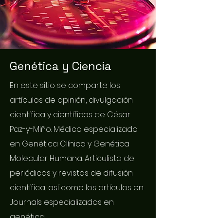
Genética y Ciencia
En este sitio se comparte los
artículos de opinión, divulgación
científica y científicos de César
Paz-y-Miño. Médico especializado
en Genética Clínica y Genética
Molecular Humana. Articulista de
periódicos y revistas de difusión
científica, así como los artículos en
Journals especializados en
genética.