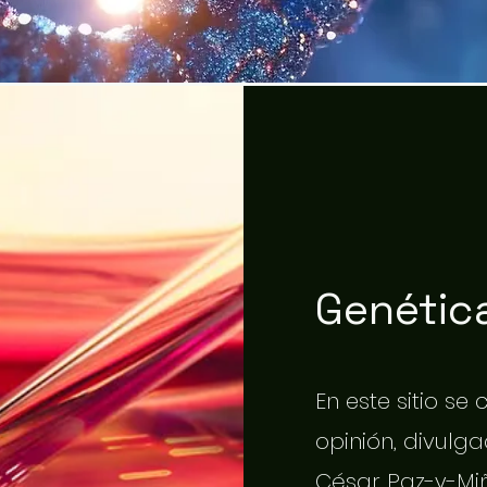
Genética
En este sitio se
opinión, divulgac
César Paz-y-Miñ