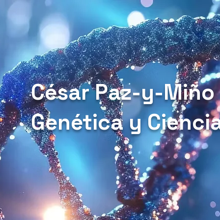
César Paz-y-Miño
Genética y Cienci