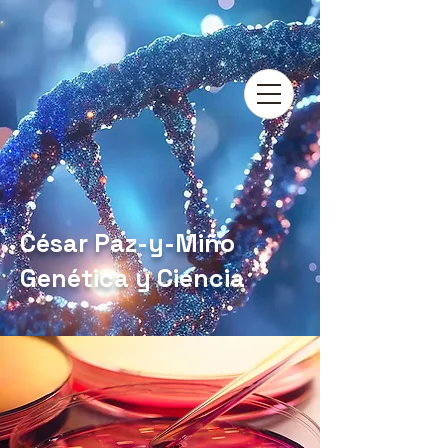
César Paz-y-Miño
Genética y Ciencia