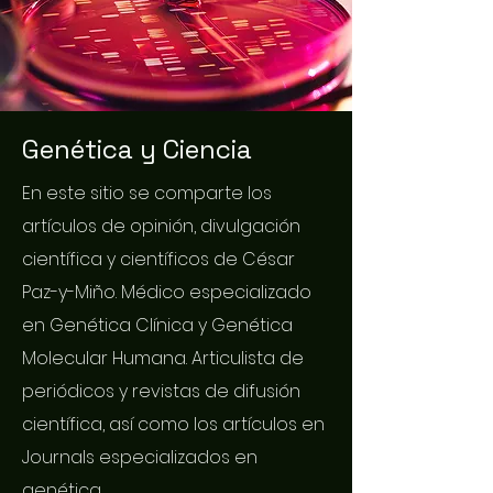
Genética y Ciencia
En este sitio se comparte los
artículos de opinión, divulgación
científica y científicos de César
Paz-y-Miño. Médico especializado
en Genética Clínica y Genética
Molecular Humana. Articulista de
periódicos y revistas de difusión
científica, así como los artículos en
Journals especializados en
genética.