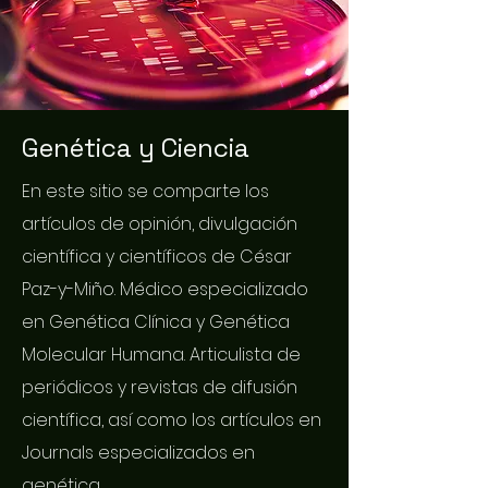
Genética y Ciencia
En este sitio se comparte los
artículos de opinión, divulgación
científica y científicos de César
Paz-y-Miño. Médico especializado
en Genética Clínica y Genética
Molecular Humana. Articulista de
periódicos y revistas de difusión
científica, así como los artículos en
Journals especializados en
genética.