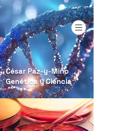
César Paz-y-Miño
Genética y Ciencia