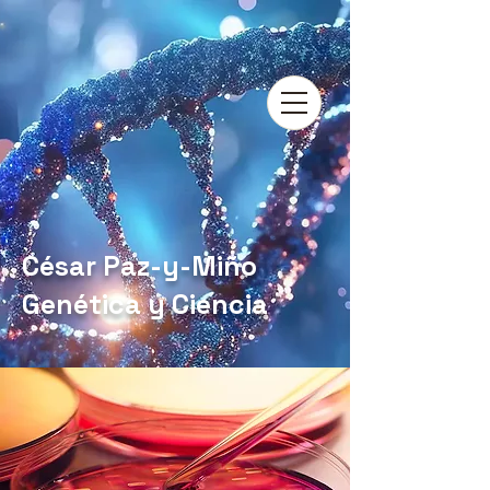
César Paz-y-Miño
Genética y Ciencia