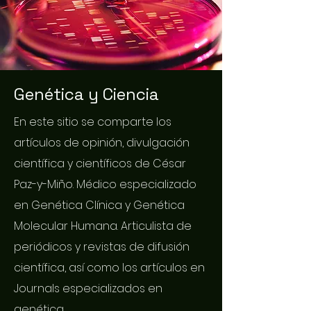
Genética y Ciencia
En este sitio se comparte los
artículos de opinión, divulgación
científica y científicos de César
Paz-y-Miño. Médico especializado
en Genética Clínica y Genética
Molecular Humana. Articulista de
periódicos y revistas de difusión
científica, así como los artículos en
Journals especializados en
genética.