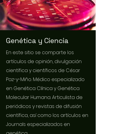
Genética y Ciencia
En este sitio se comparte los
artículos de opinión, divulgación
científica y científicos de César
Paz-y-Miño. Médico especializado
en Genética Clínica y Genética
Molecular Humana. Articulista de
periódicos y revistas de difusión
científica, así como los artículos en
Journals especializados en
genética.