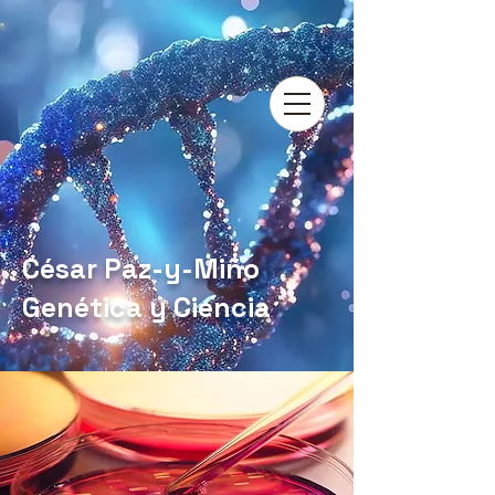
César Paz-y-Miño
Genética y Ciencia