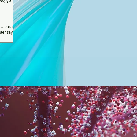
ENCIA
cia para su
e aensayos