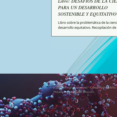
Libro: DESAFÍOS DE LA CI
PARA UN DESARROLLO
SOSTENIBLE Y EQUITATIVO
Libro sobre la problemática de la cien
desarrollo equitativo. Recopilación d
cortos.
© 2025 All rights reserved - César Paz-y-Miño.
Proudly created with
Wix.com.