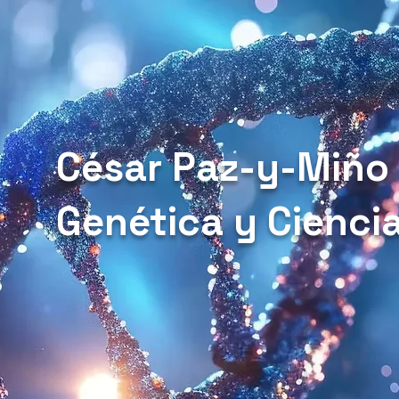
César Paz-y-Miño
Genética y Cienci