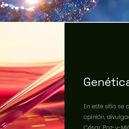
Genética
En este sitio se
opinión, divulgac
César Paz-y-Miñ