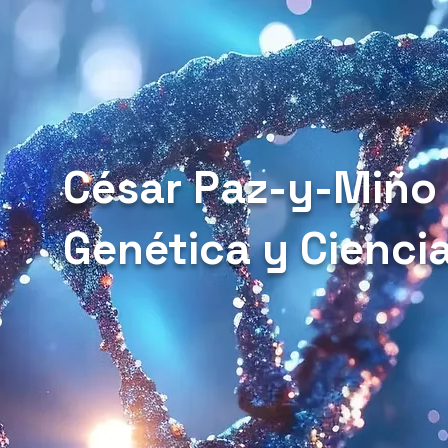
César Paz-y-Miño
Genética y Cienci