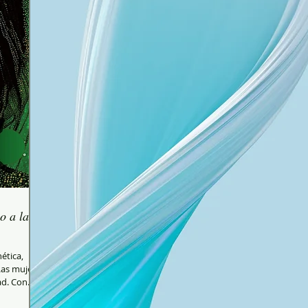
o a las
ética,
as mujeres
d. Con...