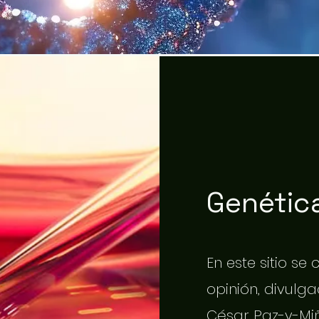
Genética
En este sitio se
opinión, divulgac
César Paz-y-Miñ