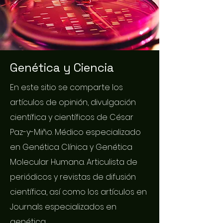
Genética y Ciencia
En este sitio se comparte los
artículos de opinión, divulgación
científica y científicos de César
Paz-y-Miño. Médico especializado
en Genética Clínica y Genética
Molecular Humana. Articulista de
periódicos y revistas de difusión
científica, así como los artículos en
Journals especializados en
genética.