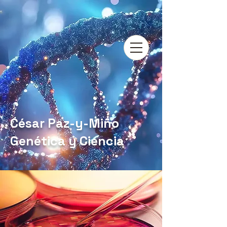
César Paz-y-Miño
Genética y Ciencia