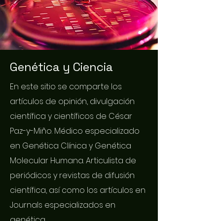
Genética y Ciencia
En este sitio se comparte los
artículos de opinión, divulgación
científica y científicos de César
Paz-y-Miño. Médico especializado
en Genética Clínica y Genética
Molecular Humana. Articulista de
periódicos y revistas de difusión
científica, así como los artículos en
Journals especializados en
genética.