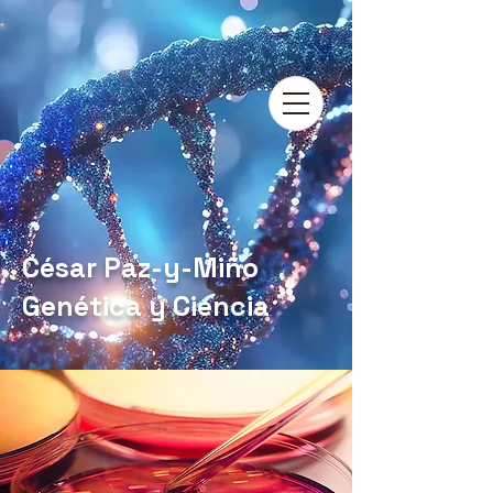
César Paz-y-Miño
Genética y Ciencia