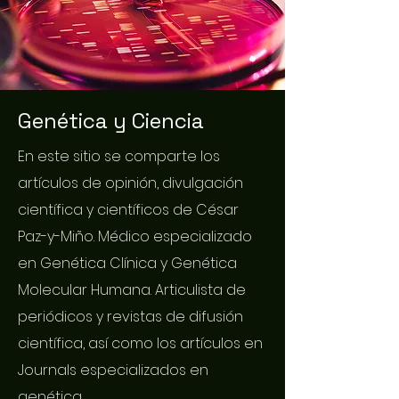
Genética y Ciencia
En este sitio se comparte los
artículos de opinión, divulgación
científica y científicos de César
Paz-y-Miño. Médico especializado
en Genética Clínica y Genética
Molecular Humana. Articulista de
periódicos y revistas de difusión
científica, así como los artículos en
Journals especializados en
genética.