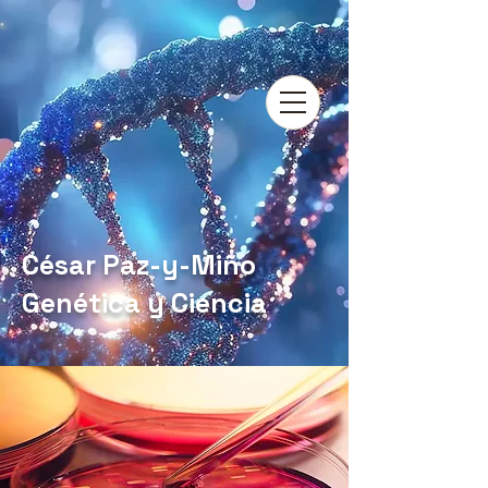
César Paz-y-Miño
Genética y Ciencia