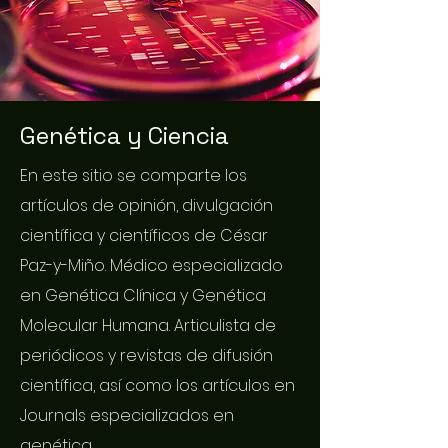
Genética y Ciencia
En este sitio se comparte los
artículos de opinión, divulgación
científica y científicos de César
Paz-y-Miño. Médico especializado
en Genética Clínica y Genética
Molecular Humana. Articulista de
periódicos y revistas de difusión
científica, así como los artículos en
Journals especializados en
genética.