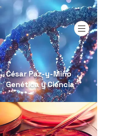
César Paz-y-Miño
Genética y Ciencia