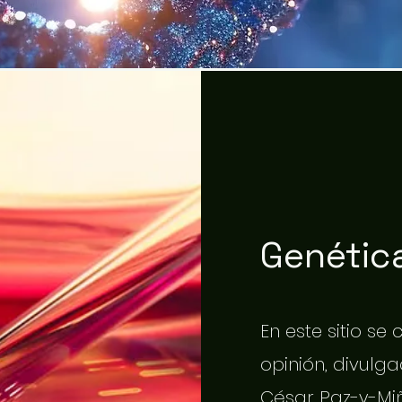
Genética
En este sitio se
opinión, divulgac
César Paz-y-Miñ