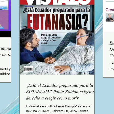
Eu
eutanasia
Di
 on line
Ge
Cé
Inv
uerte y la
“Eu
público
onal...
¿Está el Ecuador preparado para la
EUTANASIA? Paola Roldan exigen el
derecho a elegir cómo morir
Entrevista en PDF a César Paz-y-Miño en la
Revista VISTAZO. Febrero 08, 2024 Revista