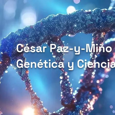
César Paz-y-Miño
Genética y Cienci