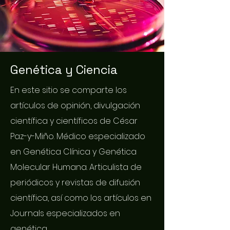
Genética y Ciencia
En este sitio se comparte los
artículos de opinión, divulgación
científica y científicos de César
Paz-y-Miño. Médico especializado
en Genética Clínica y Genética
Molecular Humana. Articulista de
periódicos y revistas de difusión
científica, así como los artículos en
Journals especializados en
genética.