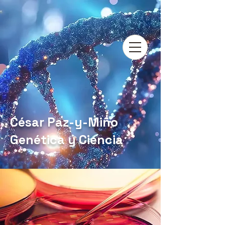
César Paz-y-Miño
Genética y Ciencia