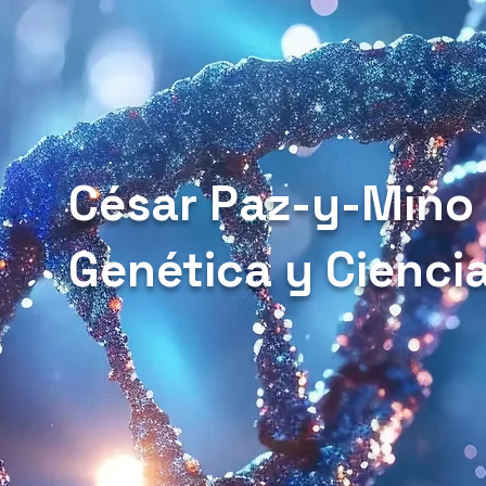
César Paz-y-Miño
Genética y Cienci