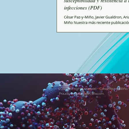
susceptibilidad y resistencia a 
infecciones (PDF)
César Paz-y-Miño, Javier Gualdron, Ari
Miño Nuestra más reciente publicació
and genomics aspects of susceptibility.
© 2025 All rights reserved - César Paz-y-Miño.
Proudly created with
Wix.com.