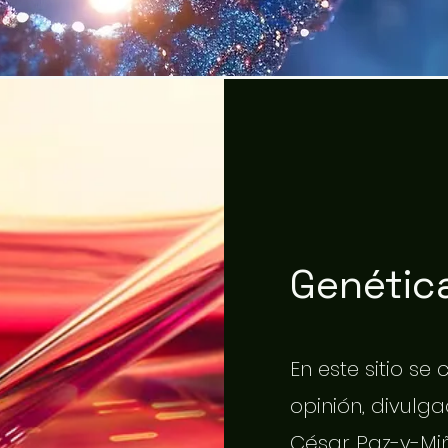
Genética
En este sitio se
opinión, divulgac
César Paz-y-Miñ