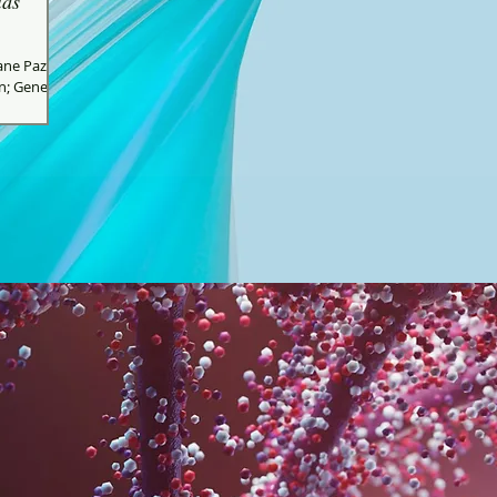
las
ane Paz-y-
n; Genetic
..