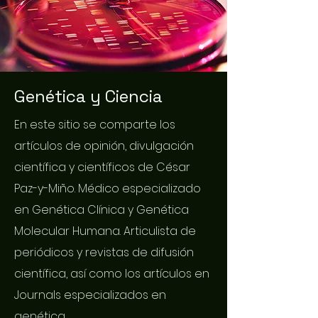
Genética y Ciencia
En este sitio se comparte los
artículos de opinión, divulgación
científica y científicos de César
Paz-y-Miño. Médico especializado
en Genética Clínica y Genética
Molecular Humana. Articulista de
periódicos y revistas de difusión
científica, así como los artículos en
Journals especializados en
genética.