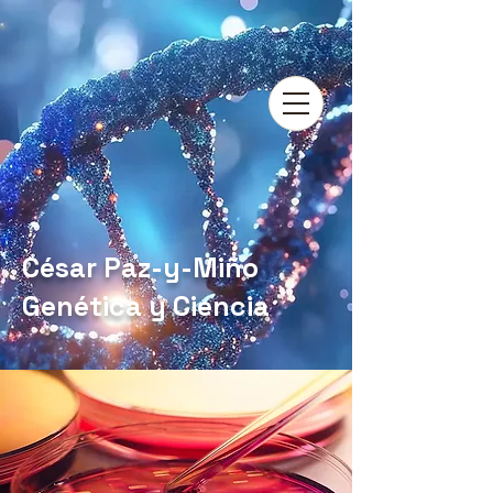
César Paz-y-Miño
Genética y Ciencia