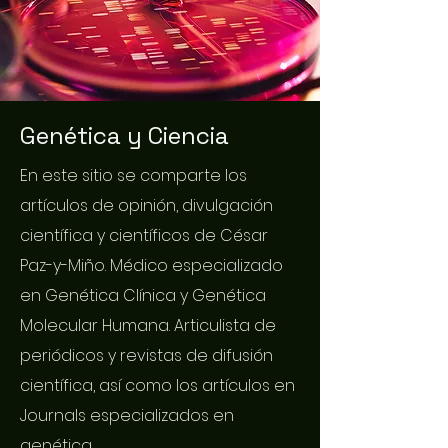
Genética y Ciencia
En este sitio se comparte los
artículos de opinión, divulgación
científica y científicos de César
Paz-y-Miño. Médico especializado
en Genética Clínica y Genética
Molecular Humana. Articulista de
periódicos y revistas de difusión
científica, así como los artículos en
Journals especializados en
genética.