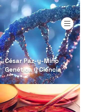
César Paz-y-Miño
Genética y Ciencia