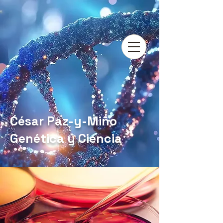
César Paz-y-Miño
Genética y Ciencia