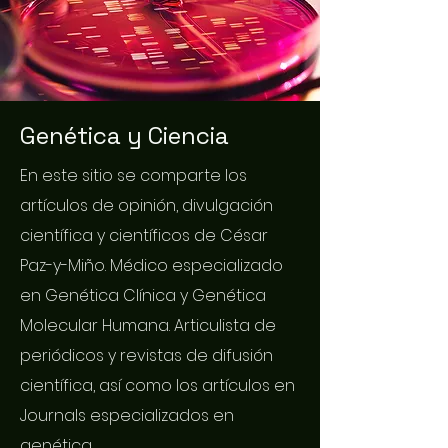
Genética y Ciencia
En este sitio se comparte los
artículos de opinión, divulgación
científica y científicos de César
Paz-y-Miño. Médico especializado
en Genética Clínica y Genética
Molecular Humana. Articulista de
periódicos y revistas de difusión
científica, así como los artículos en
Journals especializados en
genética.