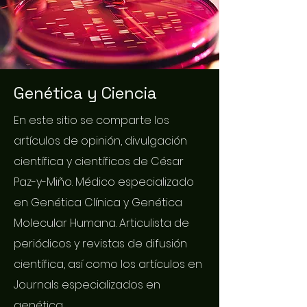
Genética y Ciencia
En este sitio se comparte los
artículos de opinión, divulgación
científica y científicos de César
Paz-y-Miño. Médico especializado
en Genética Clínica y Genética
Molecular Humana. Articulista de
periódicos y revistas de difusión
científica, así como los artículos en
Journals especializados en
genética.