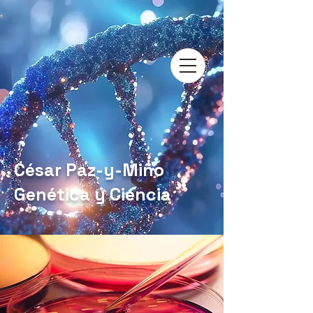
César Paz-y-Miño
Genética y Ciencia