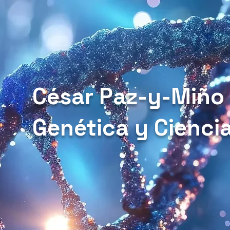
César Paz-y-Miño
Genética y Cienci