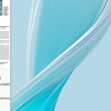
á
céutica.
enómica
ación