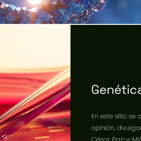
Genética
En este sitio se
opinión, divulgac
César Paz-y-Miñ